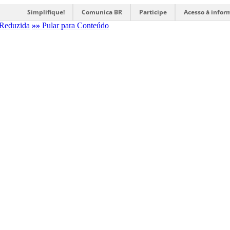
Simplifique!
Comunica BR
Participe
Acesso à infor
Reduzida
»»
Pular para Conteúdo