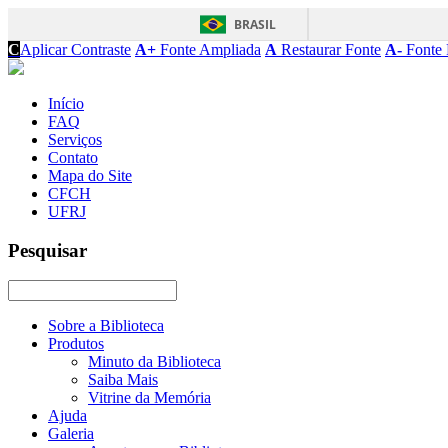
BRASIL
C
Aplicar Contraste
A+
Fonte Ampliada
A
Restaurar Fonte
A-
Fonte 
Início
FAQ
Serviços
Contato
Mapa do Site
CFCH
UFRJ
Pesquisar
Sobre a Biblioteca
Produtos
Minuto da Biblioteca
Saiba Mais
Vitrine da Memória
Ajuda
Galeria