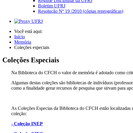
Regime Disciplinar da UFRJ
Boletim UFRJ
Resolução Nº 19 /2010 (cópias reprográficas)
Você está aqui:
Início
Memória
Coleções especiais
Coleções Especiais
Na Biblioteca do CFCH o valor de memória é adotado como critéri
Algumas destas coleções são bibliotecas de indivíduos (professor
como a finalidade gerar recursos de pesquisa que sirvam para apo
As Coleções Especias da Biblioteca do CFCH estão localizadas n
coleção:
- Coleção INEP