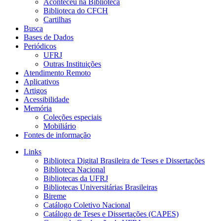
Aconteceu na Biblioteca
Biblioteca do CFCH
Cartilhas
Busca
Bases de Dados
Periódicos
UFRJ
Outras Instituições
Atendimento Remoto
Aplicativos
Artigos
Acessibilidade
Memória
Coleções especiais
Mobiliário
Fontes de informação
Links
Biblioteca Digital Brasileira de Teses e Dissertações
Biblioteca Nacional
Bibliotecas da UFRJ
Bibliotecas Universitárias Brasileiras
Bireme
Catálogo Coletivo Nacional
Catálogo de Teses e Dissertações (CAPES)