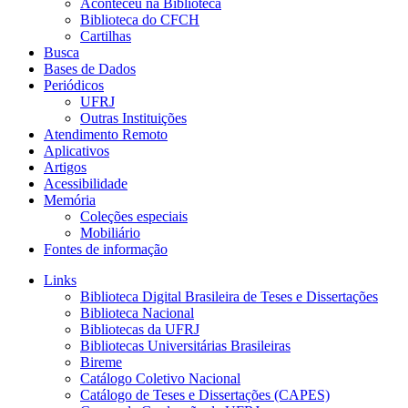
Aconteceu na Biblioteca
Biblioteca do CFCH
Cartilhas
Busca
Bases de Dados
Periódicos
UFRJ
Outras Instituições
Atendimento Remoto
Aplicativos
Artigos
Acessibilidade
Memória
Coleções especiais
Mobiliário
Fontes de informação
Links
Biblioteca Digital Brasileira de Teses e Dissertações
Biblioteca Nacional
Bibliotecas da UFRJ
Bibliotecas Universitárias Brasileiras
Bireme
Catálogo Coletivo Nacional
Catálogo de Teses e Dissertações (CAPES)