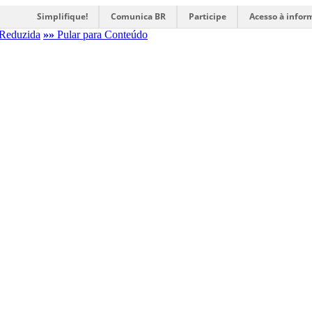
Simplifique!
Comunica BR
Participe
Acesso à infor
Reduzida
»»
Pular para Conteúdo