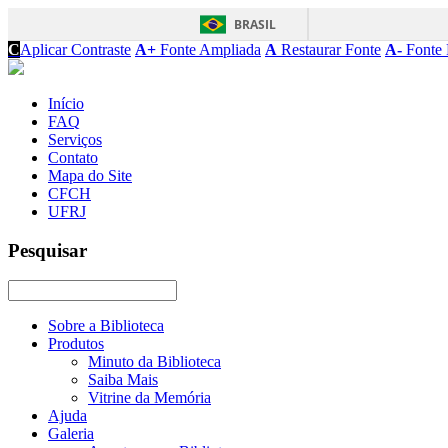
BRASIL
C
Aplicar Contraste
A+
Fonte Ampliada
A
Restaurar Fonte
A-
Fonte 
Início
FAQ
Serviços
Contato
Mapa do Site
CFCH
UFRJ
Pesquisar
Sobre a Biblioteca
Produtos
Minuto da Biblioteca
Saiba Mais
Vitrine da Memória
Ajuda
Galeria