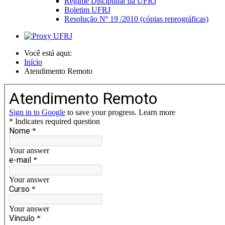
Regime Disciplinar da UFRJ
Boletim UFRJ
Resolução Nº 19 /2010 (cópias reprográficas)
Você está aqui:
Início
Atendimento Remoto