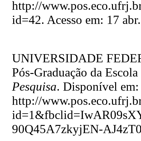
http://www.pos.eco.ufrj.b
id=42. Acesso em: 17 abr
UNIVERSIDADE FEDER
Pós-Graduação da Escola
Pesquisa
. Disponível em:
http://www.pos.eco.ufrj.b
id=1&fbclid=IwAR09s
90Q45A7zkyjEN-AJ4zT0. 