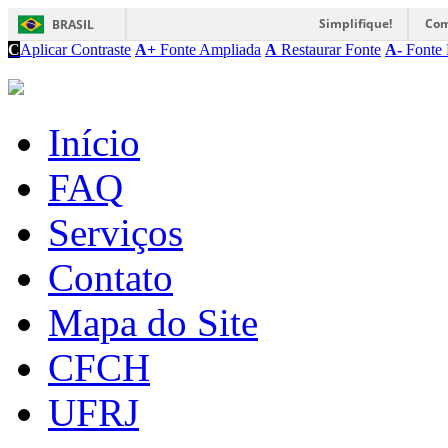
Simplifique!
Com
BRASIL
C
Aplicar Contraste
A+
Fonte Ampliada
A
Restaurar Fonte
A-
Fonte 
Início
FAQ
Serviços
Contato
Mapa do Site
CFCH
UFRJ