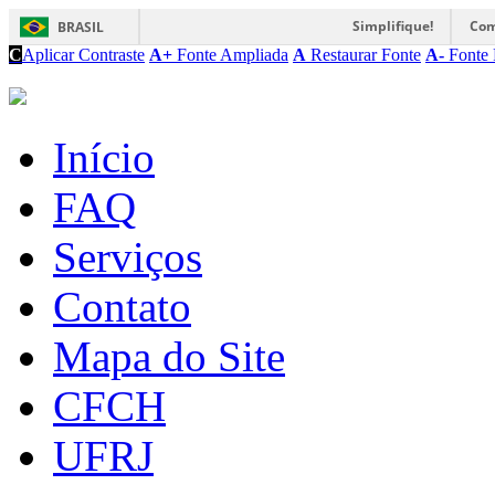
Simplifique!
Com
BRASIL
C
Aplicar Contraste
A+
Fonte Ampliada
A
Restaurar Fonte
A-
Fonte 
Início
FAQ
Serviços
Contato
Mapa do Site
CFCH
UFRJ