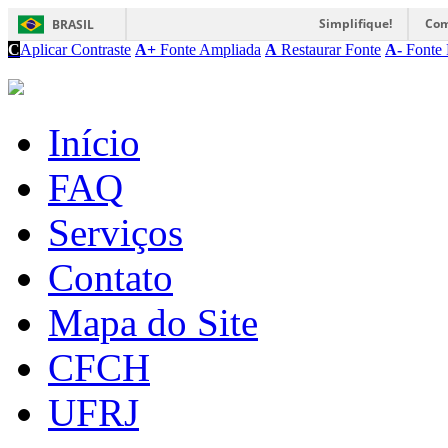
Simplifique!
Com
BRASIL
C
Aplicar Contraste
A+
Fonte Ampliada
A
Restaurar Fonte
A-
Fonte 
Início
FAQ
Serviços
Contato
Mapa do Site
CFCH
UFRJ