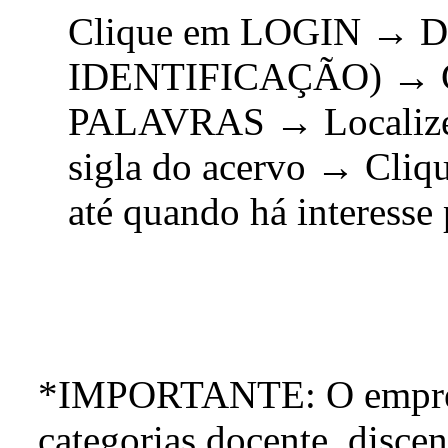
Clique em LOGIN → Di
IDENTIFICAÇÃO) → C
PALAVRAS → Localize 
sigla do acervo → Cl
até quando há interess
*IMPORTANTE: O emprésti
categorias docente, discen