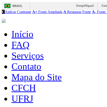
Simplifique!
Com
BRASIL
C
Aplicar Contraste
A+
Fonte Ampliada
A
Restaurar Fonte
A-
Fonte 
Início
FAQ
Serviços
Contato
Mapa do Site
CFCH
UFRJ