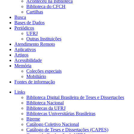
Aconteceu na Biblioteca
Biblioteca do CFCH
Cartilhas
Busca
Bases de Dados
Periódicos
UFRJ
Outras Instituições
Atendimento Remoto
Aplicativos
Artigos
Acessibilidade
Memória
Coleções especiais
Mobiliário
Fontes de informação
Links
Biblioteca Digital Brasileira de Teses e Dissertações
Biblioteca Nacional
Bibliotecas da UFRJ
Bibliotecas Universitárias Brasileiras
Bireme
Catálogo Coletivo Nacional
Catálogo de Teses e Dissertações (CAPES)