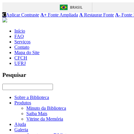
BRASIL
C
Aplicar Contraste
A+
Fonte Ampliada
A
Restaurar Fonte
A-
Fonte 
Início
FAQ
Serviços
Contato
Mapa do Site
CFCH
UFRJ
Pesquisar
Sobre a Biblioteca
Produtos
Minuto da Biblioteca
Saiba Mais
Vitrine da Memória
Ajuda
Galeria