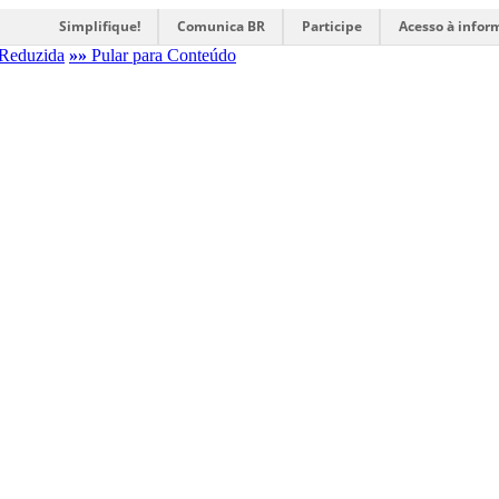
Simplifique!
Comunica BR
Participe
Acesso à infor
Reduzida
»»
Pular para Conteúdo