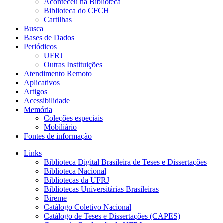
Aconteceu na Biblioteca
Biblioteca do CFCH
Cartilhas
Busca
Bases de Dados
Periódicos
UFRJ
Outras Instituições
Atendimento Remoto
Aplicativos
Artigos
Acessibilidade
Memória
Coleções especiais
Mobiliário
Fontes de informação
Links
Biblioteca Digital Brasileira de Teses e Dissertações
Biblioteca Nacional
Bibliotecas da UFRJ
Bibliotecas Universitárias Brasileiras
Bireme
Catálogo Coletivo Nacional
Catálogo de Teses e Dissertações (CAPES)