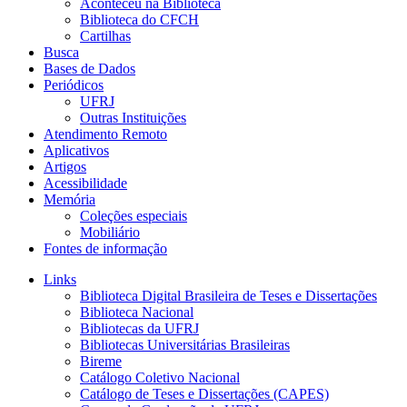
Aconteceu na Biblioteca
Biblioteca do CFCH
Cartilhas
Busca
Bases de Dados
Periódicos
UFRJ
Outras Instituições
Atendimento Remoto
Aplicativos
Artigos
Acessibilidade
Memória
Coleções especiais
Mobiliário
Fontes de informação
Links
Biblioteca Digital Brasileira de Teses e Dissertações
Biblioteca Nacional
Bibliotecas da UFRJ
Bibliotecas Universitárias Brasileiras
Bireme
Catálogo Coletivo Nacional
Catálogo de Teses e Dissertações (CAPES)