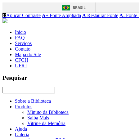
BRASIL
C
Aplicar Contraste
A+
Fonte Ampliada
A
Restaurar Fonte
A-
Fonte 
Início
FAQ
Serviços
Contato
Mapa do Site
CFCH
UFRJ
Pesquisar
Sobre a Biblioteca
Produtos
Minuto da Biblioteca
Saiba Mais
Vitrine da Memória
Ajuda
Galeria