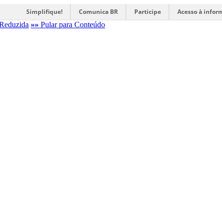
Simplifique!
Comunica BR
Participe
Acesso à infor
Reduzida
»»
Pular para Conteúdo