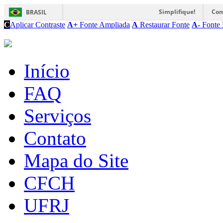
Simplifique!
Com
BRASIL
C
Aplicar Contraste
A+
Fonte Ampliada
A
Restaurar Fonte
A-
Fonte 
Início
FAQ
Serviços
Contato
Mapa do Site
CFCH
UFRJ