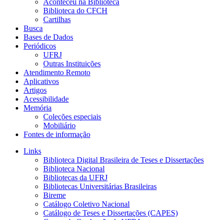
Aconteceu na Biblioteca
Biblioteca do CFCH
Cartilhas
Busca
Bases de Dados
Periódicos
UFRJ
Outras Instituições
Atendimento Remoto
Aplicativos
Artigos
Acessibilidade
Memória
Coleções especiais
Mobiliário
Fontes de informação
Links
Biblioteca Digital Brasileira de Teses e Dissertações
Biblioteca Nacional
Bibliotecas da UFRJ
Bibliotecas Universitárias Brasileiras
Bireme
Catálogo Coletivo Nacional
Catálogo de Teses e Dissertações (CAPES)