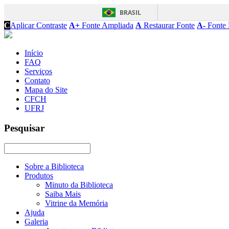
BRASIL
C
Aplicar Contraste
A+
Fonte Ampliada
A
Restaurar Fonte
A-
Fonte 
Início
FAQ
Serviços
Contato
Mapa do Site
CFCH
UFRJ
Pesquisar
Sobre a Biblioteca
Produtos
Minuto da Biblioteca
Saiba Mais
Vitrine da Memória
Ajuda
Galeria