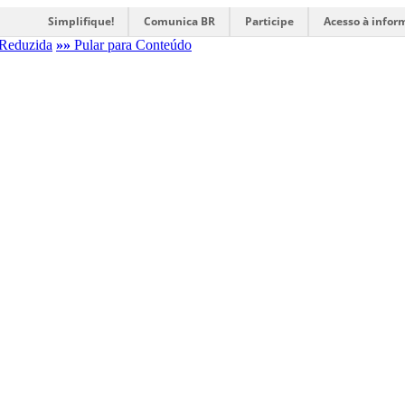
Simplifique!
Comunica BR
Participe
Acesso à infor
Reduzida
»»
Pular para Conteúdo