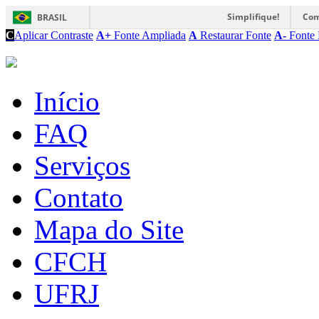
Simplifique!
Com
BRASIL
C
Aplicar Contraste
A+
Fonte Ampliada
A
Restaurar Fonte
A-
Fonte 
Início
FAQ
Serviços
Contato
Mapa do Site
CFCH
UFRJ