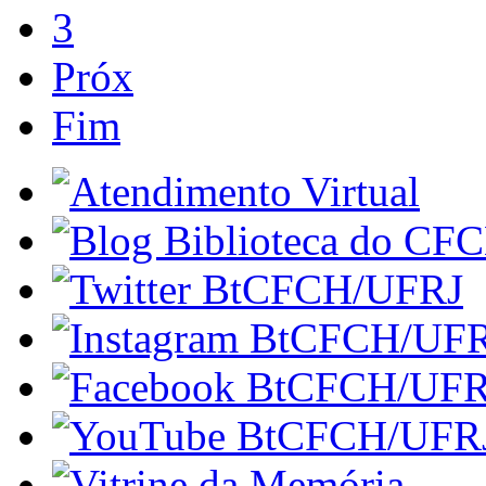
3
Próx
Fim